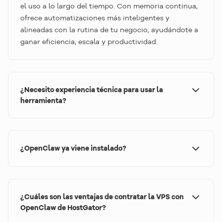
el uso a lo largo del tiempo. Con memoria continua,
ofrece automatizaciones más inteligentes y
alineadas con la rutina de tu negocio, ayudándote a
ganar eficiencia, escala y productividad.
¿Necesito experiencia técnica para usar la
herramienta?
Se recomienda tener una base técnica. OpenClaw
fue desarrollado para usuarios que buscan mayor
control y personalización en sus automatizaciones,
¿OpenClaw ya viene instalado?
pero permite comenzar con configuraciones más
simples y evolucionar según tus conocimientos y
Sí. Al contratar la VPS de HostGator con OpenClaw,
necesidades.
la herramienta ya viene lista para usar, evitando
configuraciones complejas y acelerando el inicio de
¿Cuáles son las ventajas de contratar la VPS con
tus automatizaciones.
OpenClaw de HostGator?