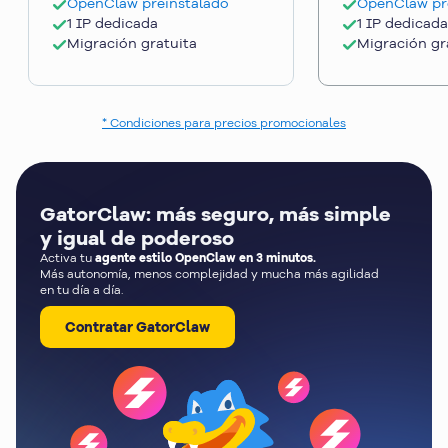
OpenClaw preinstalado
OpenClaw pr
1 IP dedicada
1 IP dedicada
Migración gratuita
Migración gr
* Condiciones para precios promocionales
GatorClaw: más seguro, más simple
y igual de poderoso
Activa tu
agente estilo OpenClaw en 3 minutos.
Más autonomía, menos complejidad y mucha más agilidad
en tu día a día.
Contratar GatorClaw