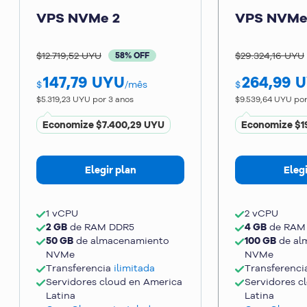
VPS NVMe 2
VPS NVMe
$12.719,52 UYU
$29.324,16 UYU
58% OFF
147,79
UYU
264,99
U
$
/mês
$
$5.319,23 UYU
por 3 anos
$9.539,64 UYU
por
Economize
$7.400,29 UYU
Economize
$1
Elegir plan
Elegi
1 vCPU
2 vCPU
2 GB
de RAM DDR5
4 GB
de RAM
50 GB
de almacenamiento
100 GB
de al
NVMe
NVMe
Transferencia
ilimitada
Transferenc
Servidores cloud en
America
Servidores c
Latina
Latina