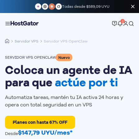
Todas desde
$589,09 UYU
2
Servidor VPS
Servidor VPS OpenClaw
SERVIDOR VPS OPENCLAW
Nuevo
Coloca un agente de IA
para que
actúe por ti
Automatiza tareas, mantén tu IA activa 24 horas y
opera con total seguridad en un VPS
Planes con hasta 67% OFF
$147,79 UYU/mes*
Desde