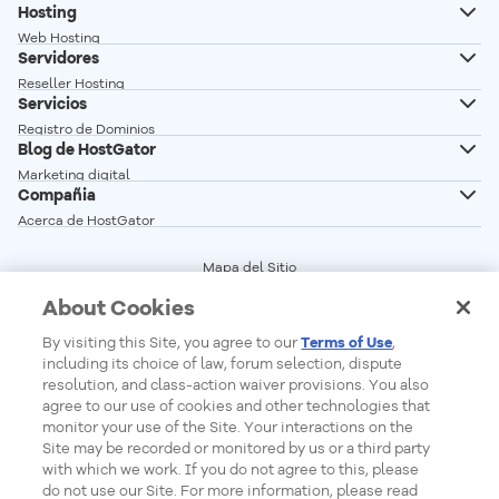
Hosting
avanzada contra ataques DDoS, monitoreo
Web Hosting
constante, firewall, certificado SSL gratuito y
Servidores
Hosting Wordpress
capas extra de seguridad para proteger tus
Reseller Hosting
Creador de Sitios
datos y accesos.
Servicios
Servidor VPS
Recursos aislados y dedicados:
Procesamiento,
Registro de Dominios
Servidor VPS n8n autoalojado
Blog de HostGator
tráfico, almacenamiento y memoria RAM
Transferencia de Dominios
Servidor Dedicado Linux
Marketing digital
exclusivos para tu OpenClaw, garantizando
Correo profesional
Compañia
Servidor Dedicado Windows
Desarrollo Web
rendimiento estable y predecible.
Acerca de HostGator
Glosario
Programa de Afiliados
Vender en linea
Mapa del Sitio
Red de Servidores
Términos del Servicio
Crear sitio web
About Cookies
Precios
Central de Privacidad
Seguridad Web
Status de los Servicios
Cookie Settings
By visiting this Site, you agree to our
Terms of Use
,
Do Not Sell My Personal Information
including its choice of law, forum selection, dispute
Report Ethical Hacking
resolution, and class-action waiver provisions. You also
agree to our use of cookies and other technologies that
monitor your use of the Site. Your interactions on the
Site may be recorded or monitored by us or a third party
Formas de Pago
with which we work. If you do not agree to this, please
do not use our Site. For more information, please read