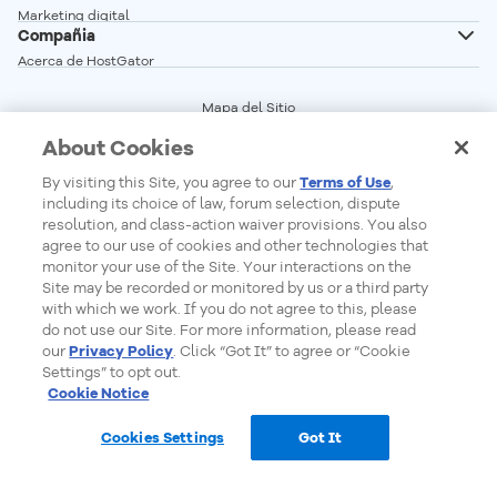
Servidor Dedicado Linux
Marketing digital
Correo profesional
Compañia
Servidor Dedicado Windows
Desarrollo Web
Acerca de HostGator
Glosario
Programa de Afiliados
Vender en linea
Mapa del Sitio
Red de Servidores
Términos del Servicio
Crear sitio web
About Cookies
Precios
Central de Privacidad
Seguridad Web
Status de los Servicios
Cookie Settings
By visiting this Site, you agree to our
Terms of Use
,
Do Not Sell My Personal Information
including its choice of law, forum selection, dispute
Report Ethical Hacking
resolution, and class-action waiver provisions. You also
agree to our use of cookies and other technologies that
monitor your use of the Site. Your interactions on the
Site may be recorded or monitored by us or a third party
Formas de Pago
with which we work. If you do not agree to this, please
do not use our Site. For more information, please read
our
Privacy Policy
. Click “Got It” to agree or “Cookie
Settings” to opt out.
Cookie Notice
© 2026 - HostGator Uruguay - Todos los derechos reservados
Cookies Settings
Got It
Ventas en línea