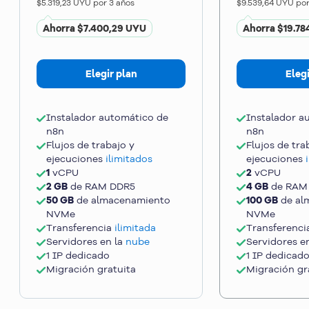
$5.319,23 UYU
por 3 años
$9.539,64 UYU
por
Ahorra
$7.400,29 UYU
Ahorra
$19.78
Elegir plan
Elegi
Instalador automático de
Instalador a
n8n
n8n
Flujos de trabajo y
Flujos de tra
ejecuciones
ilimitados
ejecuciones
1
vCPU
2
vCPU
2 GB
de RAM DDR5
4 GB
de RAM
50 GB
de almacenamiento
100 GB
de al
NVMe
NVMe
Transferencia
ilimitada
Transferenc
Servidores en la
nube
Servidores e
1 IP dedicado
1 IP dedicad
Migración gratuita
Migración gr