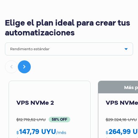
Elige el plan ideal para crear tus
automatizaciones
Rendimiento estándar
Más p
VPS NVMe 2
VPS NVMe
$12.719,52 UYU
$29.324,16 UYU
58% OFF
147,79
UYU
264,99
U
$
/mês
$