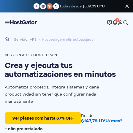
Todas desde
$589,09 UYU
2
Servidor VPS
Hospedagem n8n autoalojado
VPS CON AUTO HOSTED N8N
Crea y ejecuta tus
automatizaciones en minutos
Automatiza procesos, integra sistemas y gana
productividad sin tener que configurar nada
manualmente
Desde
Ver planes com hasta 67% OFF
$147,79 UYU/mes*
+ n8n preinstalado