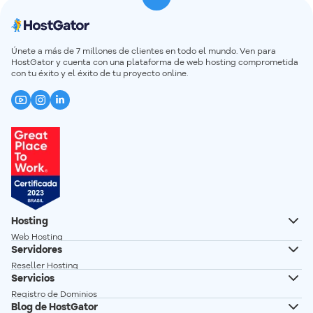
Únete a más de 7 millones de clientes en todo el mundo. Ven para
HostGator y cuenta con una plataforma de web hosting comprometida
con tu éxito y el éxito de tu proyecto online.
Hosting
Web Hosting
Servidores
Hosting Wordpress
Reseller Hosting
Creador de Sitios
Servicios
Servidor VPS
Registro de Dominios
Servidor VPS n8n autoalojado
Blog de HostGator
Transferencia de Dominios