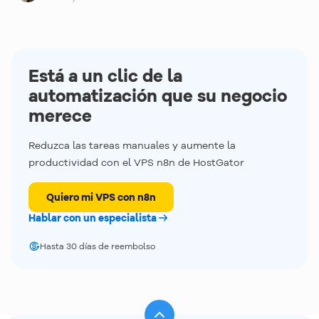
plataforma, disponibles en español
Seguridad de primer nivel:
monitorización de la
red, protección DDoS avanzada, certificado SSL
gratuito y muchas otras prestaciones para
Está a un clic de la
garantizar la seguridad de tu servidor y de tus
automatización que su negocio
accesos
merece
Recursos dedicados:
disponga de recursos
Reduzca las tareas manuales y aumente la
totalmente dedicados como procesamiento,
productividad con el VPS n8n de HostGator
tráfico, almacenamiento y RAM
Quiero mi VPS con n8n
Hablar con un especialista
Hasta 30 días de reembolso