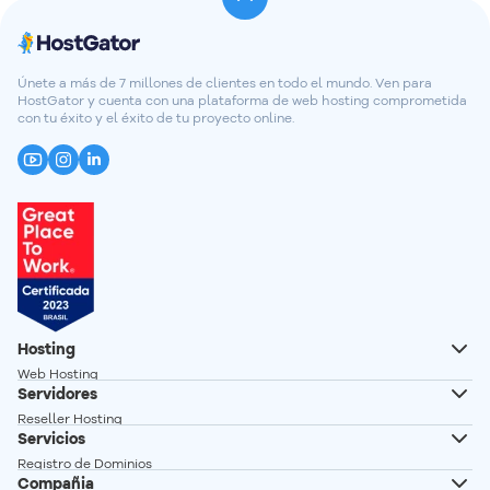
Únete a más de 7 millones de clientes en todo el mundo. Ven para
HostGator y cuenta con una plataforma de web hosting comprometida
con tu éxito y el éxito de tu proyecto online.
Hosting
Web Hosting
Servidores
Reseller Hosting
Hosting Wordpress
Servicios
Registro de Dominios
Servidor VPS
Compañia
Creador de Sitios