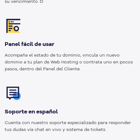
su vencimiento :D
Panel fácil de usar
Acompaña el estado de tu dominio, vincula un nuevo
dominio a tu plan de Web Hosting o contrata uno en pocos
pasos, dentro del Panel del Cliente.
Soporte en español
Cuenta con nuestro soporte especializado para responder
tus dudas vía chat en vivo y sistema de tickets.