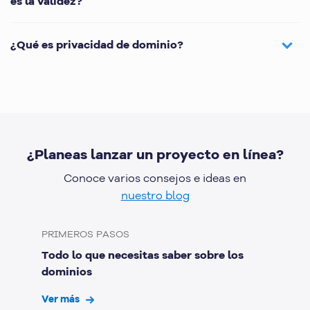
es la validez?
obstante, si tu marca encabeza una estrategia de expansión
Esto transmite más confiabilidad para tus clientes, además
HostGator actúa como empresa autorizada por las
internacional; te puede resultar muy útil registrar un
de una imagen más profesional.
entidades de registro nacional (NIC México) e internacional
dominio con el código del país al cual tu marca ingresa. Por
¿Qué es privacidad de dominio?
(ICANN), lo que permite que el dominio elegido sea inscrito
ejemplo,
.com.br
en el caso de prestar servicios en Brasil,
La privacidad del dominio es un recurso de seguridad para
directamente con la entidad de registro. El dominio puede
.com.mx
en el caso de México, y así sucesivamente. Te
dominios internacionales que oculta los datos de la persona
ser registrado por 1 año, con posibilidad de renovarlo cada
ayudará a ganar la confianza de los usuarios.
o empresa que registra un dominio. Esto se debe a que, por
periodo. En el Portal del Cliente tienes la opción de realizar
defecto, al registrar un dominio los datos son públicos. Una
el registro de dominio o la renovación por más tiempo.
vez registrado, el dominio y los datos del contratante son
accesibles de forma pública en catálogos virtuales
¿Planeas lanzar un proyecto en línea?
internacionales, como WhoIs.
Conoce varios consejos e ideas en
nuestro blog
PRIMEROS PASOS
Todo lo que necesitas saber sobre los
dominios
Ver más