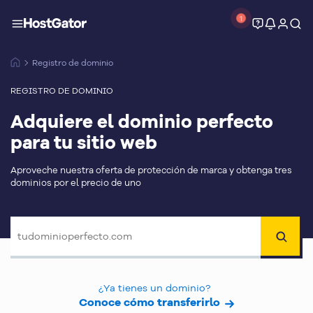
1
Registro de dominio
REGISTRO DE DOMINIO
Adquiere el dominio perfecto
para tu sitio web
Aproveche nuestra oferta de protección de marca y obtenga tres
dominios por el precio de uno
¿Ya tienes un dominio?
Conoce cómo transferirlo