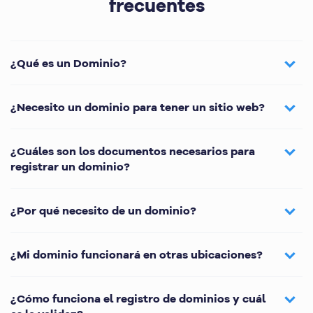
frecuentes
¿Qué es un Dominio?
Un
dominio
es un nombre para localizar e identificar de
forma más amigable la dirección de un sitio web en
¿Necesito un dominio para tener un sitio web?
Internet. Esta nomenclatura es fundamental, pues sin ella,
Sí, registrar un dominio es el primer paso para tener un sitio
usaríamos direcciones IP en lugar de URLs para acceder a
web, blog o tienda virtual. Podrás escoger un dominio
los sitios web. Con las direcciones IP, las cuales son grandes
¿Cuáles son los documentos necesarios para
internacional (.com, .net, .org, .online, entre otras opciones)
secuencias numéricas, la memorización y navegación web
registrar un dominio?
o un dominio nacional (.mx). También puedes registrar
sería más difícil.
El dominio es tu identidad en Internet y proporciona más
dominios con el mismo nombre para diversas extensiones.
credibilidad a tu negocio. A través de este, las personas
Por ejemplo, tuweb.com y tuweb.com.mx, de esta forma
¿Por qué necesito de un dominio?
podrán acceder a tu sitio web, impulsando la recordación
aseguras tu nombre y no corres el riesgo de perderlo frente
El dominio es tu identidad en Internet y proporciona más
de tu marca. Y aunque en un primer momento no
a otras marcas.
credibilidad a tu negocio. A través de este, las personas
construyas tu sitio web, podrás usar el dominio para tus
¿Mi dominio funcionará en otras ubicaciones?
podrán acceder a tu sitio web, impulsando la recordación
Encontrar un dominio
cuentas de correo, por ejemplo tu-nombre@tuweb.com.
!Por supuesto! Una vez que adquieres los derechos sobre el
de tu marca. Y aunque en un primer momento no
Esto transmite más confiabilidad para tus clientes, además
nombre de dominio que registraste, este funcionará
construyas tu sitio web, podrás usar el dominio para tus
de una imagen más profesional.
¿Cómo funciona el registro de dominios y cuál
perfectamente desde cualquier localidad del mundo. No
cuentas de correo, por ejemplo tu-nombre@tuweb.com.