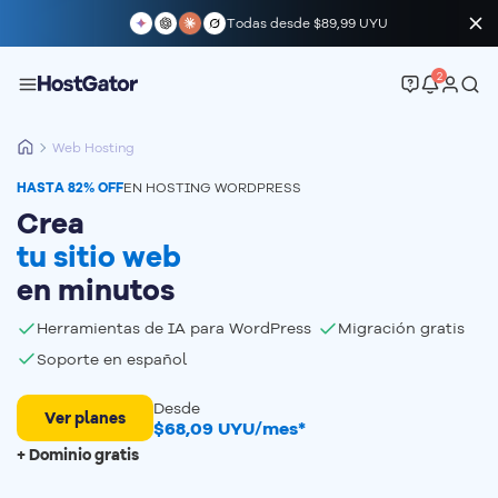
Todas desde
$89,99 UYU
2
Web Hosting
HASTA 82% OFF
EN HOSTING WORDPRESS
Crea
tu sitio web
en minutos
Herramientas de IA para WordPress
Migración gratis
Soporte en español
Desde
Ver planes
$
68,09
UYU
/mes*
+ Dominio gratis