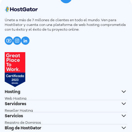
ampliarse con extensiones), seguridad, gestión de
Monitoreo de velocidad:
Realiza hasta 30 pruebas de
inventario y estadísticas.
rendimiento al mes, a través del menú de
funcionalidades de CDN.
Únete a más de 7 millones de clientes en todo el mundo. Ven para
Después de elegir el tipo de sitio WordPress que deseas
Monitoreo de visitas:
Acompaña el volumen total de
HostGator y cuenta con una plataforma de web hosting comprometida
crear, selecciona la plantilla que mejor se adapte a tu
con tu éxito y el éxito de tu proyecto online.
visitantes de tu sitio, y accede fácilmente a la lista de
negocio y personalízala según tus necesidades.
los países más visitados.
Hosting
Web Hosting
Servidores
Hosting Wordpress
Reseller Hosting
Creador de Sitios
Servicios
Servidor VPS
Registro de Dominios
Servidor VPS n8n autoalojado
Blog de HostGator
Transferencia de Dominios