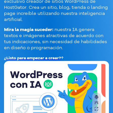
exclusivo creador de sitios WordPress de
HostGator. Crea un sitio, blog, tienda o landing
page increíble utilizando nuestra inteligencia
artificial.
Mira la magia suceder:
nuestra IA genera
textos e imágenes atractivas de acuerdo con
tus indicaciones, sin necesidad de habilidades
en diseño o programación.
¿Listo para empezar a crear?