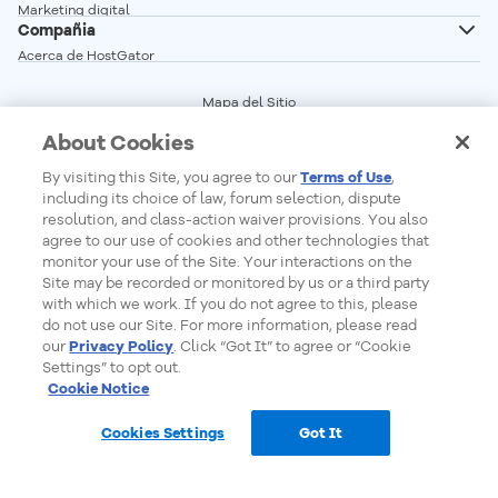
Servidor Dedicado Linux
Marketing digital
Correo profesional
Compañia
Servidor Dedicado Windows
Desarrollo Web
Acerca de HostGator
Glosario
Programa de Afiliados
Vender en linea
Mapa del Sitio
Red de Servidores
Términos del Servicio
Crear sitio web
About Cookies
Precios
Central de Privacidad
Seguridad Web
Status de los Servicios
By visiting this Site, you agree to our
Terms of Use
,
Cookie Settings
Do Not Sell My Personal Information
including its choice of law, forum selection, dispute
Report Ethical Hacking
resolution, and class-action waiver provisions. You also
agree to our use of cookies and other technologies that
monitor your use of the Site. Your interactions on the
Site may be recorded or monitored by us or a third party
Formas de Pago
with which we work. If you do not agree to this, please
do not use our Site. For more information, please read
our
Privacy Policy
. Click “Got It” to agree or “Cookie
Settings” to opt out.
Cookie Notice
© 2026 - HostGator Uruguay - Todos los derechos reservados
Cookies Settings
Got It
Ventas en línea