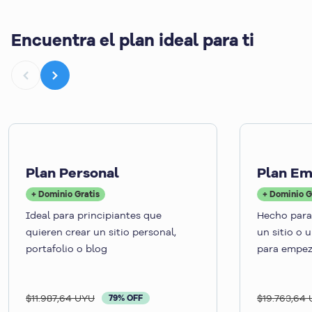
Encuentra el plan ideal para ti
Plan Personal
Plan E
+ Dominio Gratis
+ Dominio G
Ideal para principiantes que
Hecho para
quieren crear un sitio personal,
un sitio o 
portafolio o blog
para empez
$11.987,64 UYU
$19.763,64
79% OFF