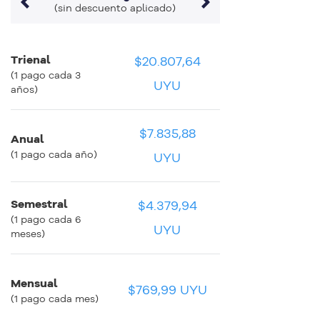
(sin descuento aplicado)
Trienal
$20.807,64
$577,99 UYU
$577,99 UYU
(1 pago cada 3
UYU
años)
$7.835,88
Anual
$652,99 UYU
$652,99 UYU
(1 pago cada año)
UYU
Semestral
$4.379,94
$729,99 UYU
$729,99 UYU
(1 pago cada 6
UYU
meses)
Mensual
$769,99 UYU
$769,99 UYU
$769,99 UYU
(1 pago cada mes)