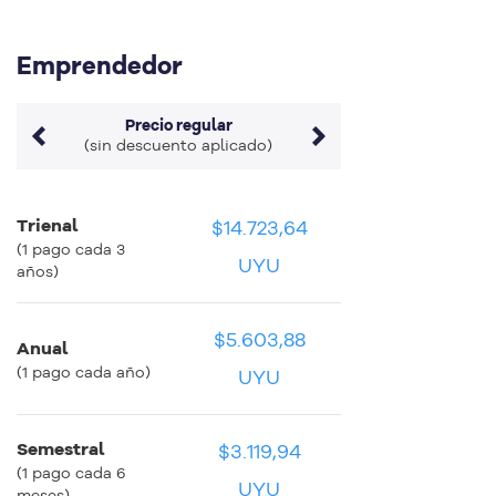
Emprendedor
Precio regular
(sin descuento aplicado)
Trienal
$14.723,64
$408,99 UYU
$408,99 UYU
(1 pago cada 3
UYU
años)
$5.603,88
Anual
$466,99 UYU
$466,99 UYU
(1 pago cada año)
UYU
Semestral
$3.119,94
$519,99 UYU
$519,99 UYU
(1 pago cada 6
UYU
meses)