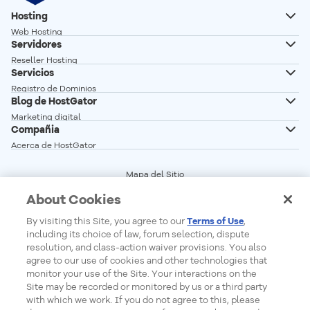
Hosting
Web Hosting
Servidores
Hosting Wordpress
Reseller Hosting
Creador de Sitios
Servicios
Servidor VPS
Registro de Dominios
Servidor VPS n8n autoalojado
Blog de HostGator
Transferencia de Dominios
Servidor Dedicado Linux
Marketing digital
Correo profesional
Compañia
Servidor Dedicado Windows
Desarrollo Web
Acerca de HostGator
Glosario
Programa de Afiliados
Vender en linea
Mapa del Sitio
Red de Servidores
Términos del Servicio
Crear sitio web
About Cookies
Precios
Central de Privacidad
Seguridad Web
Status de los Servicios
Cookie Settings
By visiting this Site, you agree to our
Terms of Use
,
Do Not Sell My Personal Information
including its choice of law, forum selection, dispute
Report Ethical Hacking
resolution, and class-action waiver provisions. You also
agree to our use of cookies and other technologies that
monitor your use of the Site. Your interactions on the
Site may be recorded or monitored by us or a third party
Formas de Pago
with which we work. If you do not agree to this, please