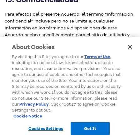
Para efectos del presente Acuerdo, el término “información
confidencial” incluye pero no se limita a, cualquier
información en los términos y disposiciones de este
Acuerdo hecho específicamente para el sitio del afiliado y,
en general, no disponible para otros miembros del
About Cookies
Programa de Afiliados e informaciones financieras relativas
a HostGator, clientes, o proveedor de lista de HostGator y
By visiting this Site, you agree to our
Terms of Use
,
los miembros del Programa de Afiliados, además del afiliado.
including its choice of law, forum selection, dispute
resolution, and class-action waiver provisions. You also
agree to our use of cookies and other technologies that
La información confidencial también incluye cualquier
monitor your use of the Site. Your interactions on the
información que HostGator designe como confidencial
Site may be recorded or monitored by us or a third party
durante la vigencia de este Acuerdo. El afiliado acuerda no
with which we work. If you do not agree to this, please
divulgar ninguna información confidencial y que dicha
do not use our Site. For more information, please read
información debe permanecer estrictamente confidencial,
our
Privacy Policy
. Click “Got It” to agree or “Cookie
secreta y no debe ser utilizada directa o indirectamente por
Settings” to opt out.
Cookie Notice
el afiliado para sus propios fines comerciales o para
cualquier otro propósito, excepto y solamente en la medida
Cookies Settings
Got It
en que tal información es normalmente conocida o
Ventas en línea
accesible al público o si es exigida por ley o proceso legal.