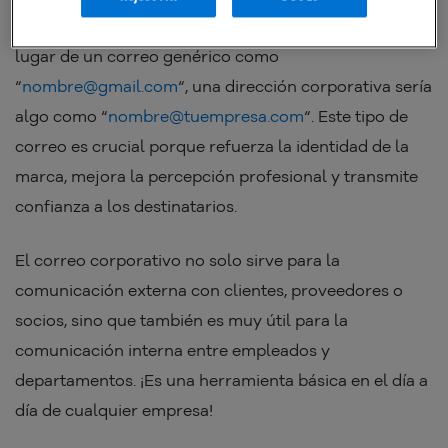
que utiliza el dominio de una empresa. Por ejemplo, en
lugar de un correo genérico como
“
nombre@gmail.com
“, una dirección corporativa sería
algo como “
nombre@tuempresa.com
“. Este tipo de
correo es crucial porque refuerza la identidad de la
marca, mejora la percepción profesional y transmite
confianza a los destinatarios.
El correo corporativo no solo sirve para la
comunicación externa con clientes, proveedores o
socios, sino que también es muy útil para la
comunicación interna entre empleados y
departamentos. ¡Es una herramienta básica en el día a
día de cualquier empresa!