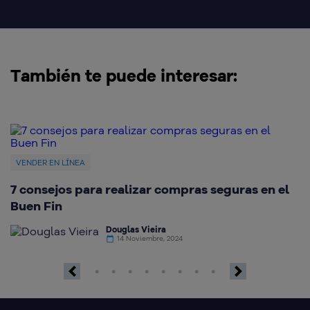
También te puede interesar:
VENDER EN LÍNEA
V
7 consejos para realizar compras seguras en el
C
Buen Fin
g
Douglas Vieira
14 Noviembre, 2024
Previous
Next