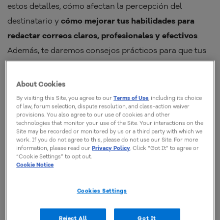
estos detalles, cómo afectan la percepción del
destinatario y
cómo mejorar tus habilidades para
redactar correos claros, profesionales y efectivos
.
Además, te daremos consejos prácticos para que tus
saludos y cierres sean adecuados, garantizando un
tono respetuoso y profesional. ¿Listo para aprenderlo
About Cookies
todo? ¡Sigue leyendo!
By visiting this Site, you agree to our
Terms of Use
, including its choice
of law, forum selection, dispute resolution, and class-action waiver
provisions. You also agree to our use of cookies and other
technologies that monitor your use of the Site. Your interactions on the
Site may be recorded or monitored by us or a third party with which we
work. If you do not agree to this, please do not use our Site. For more
information, please read our
Privacy Policy
. Click “Got It” to agree or
“Cookie Settings” to opt out.
Cookie Notice
¿Qué es un correo corporativo?
Cookies Settings
Un
correo corporativo
es una dirección personalizada
Reject All
Got It