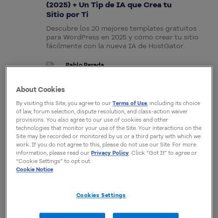
(2025) + Un Tip de IA que Crea tu
Sitio por Ti
Descubre los 20 mejores templates gratuitos
para WordPress en 2025 y cómo crear tu sitio
fácilmente con la nueva IA de HostGator.
Pablo Pereda
14 Abril, 2025
About Cookies
By visiting this Site, you agree to our
Terms of Use
, including its choice
CREAR SITIO WEB
of law, forum selection, dispute resolution, and class-action waiver
Cómo Crear un Sitio Web
provisions. You also agree to our use of cookies and other
technologies that monitor your use of the Site. Your interactions on the
Profesional: Usa la IA a Tu Favor
Site may be recorded or monitored by us or a third party with which we
Aprendé cómo crear un sitio web profesional
work. If you do not agree to this, please do not use our Site. For more
paso a paso, con ayuda de inteligencia artificial
information, please read our
Privacy Policy
. Click “Got It” to agree or
“Cookie Settings” to opt out.
y consejos clave para destacar tu marca online.
Cookie Notice
Pablo Pereda
11 Abril, 2025
Cookies Settings