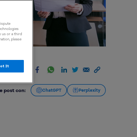
dispute
technologies
 us or a third
mation, please
ot It
artir:
e post con:
ChatGPT
Perplexity