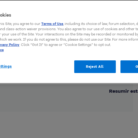
a
okies
this Site, you agree to our
Terms of Use
, including its choice of law, forum selection, 
 and class-action waiver provisions. You also agree to our use of cookies and other 
 your use of the Site. Your interactions on the Site may be recorded or monitored by
hich we work. If you do not agree to this, please do not use our Site. For more infor
ivacy Policy
. Click “Got It” to agree or “Cookie Settings” to opt out.
ice
ttings
Reject All
G
Comp
Resumir est