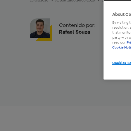
23/03/2026
Actualizado 24/03/2026
20mins de lectur
About Co
By visiting 
Contenido por:
resolution,
Rafael Souza
that monitor
party with w
read our
Pr
Cookie Not
Cookies Se