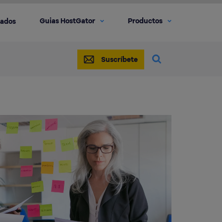
Guias HostGator
Productos
iados
Suscríbete