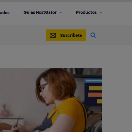
Guias HostGator
Productos
iados
Suscríbete