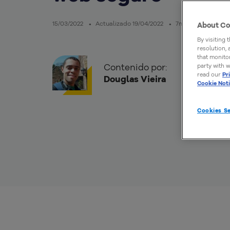
15/03/2022
Actualizado 19/04/2022
7mins de lectura
About Co
By visiting 
resolution,
that monitor
Contenido por:
party with w
read our
Pr
Douglas Vieira
Cookie Not
Cookies Se