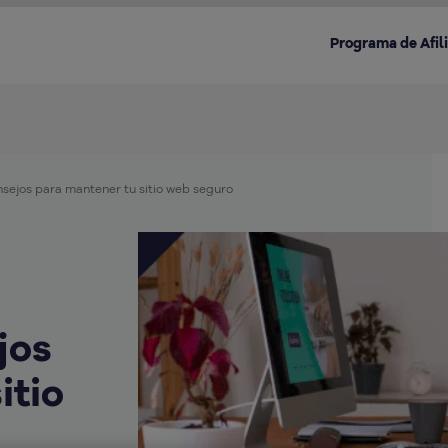
Programa de Afil
nsejos para mantener tu sitio web seguro
Destacado en la categoría:
jos
itio