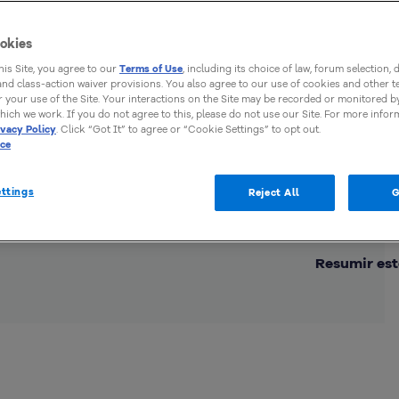
okies
this Site, you agree to our
Terms of Use
, including its choice of law, forum selection, 
 and class-action waiver provisions. You also agree to our use of cookies and other 
 your use of the Site. Your interactions on the Site may be recorded or monitored by
hich we work. If you do not agree to this, please do not use our Site. For more infor
ivacy Policy
. Click “Got It” to agree or “Cookie Settings” to opt out.
ice
ttings
Reject All
G
Comp
Resumir est