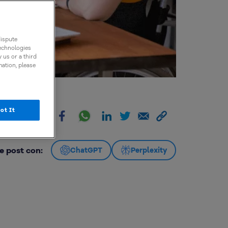
dispute
technologies
 us or a third
mation, please
ot It
artir:
e post con:
ChatGPT
Perplexity