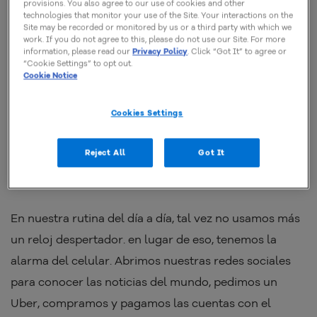
provisions. You also agree to our use of cookies and other
aplicaciones, y finalmente los usuarios.
technologies that monitor your use of the Site. Your interactions on the
Site may be recorded or monitored by us or a third party with which we
work. If you do not agree to this, please do not use our Site. For more
information, please read our
Privacy Policy
. Click “Got It” to agree or
La internet de nuestros días
“Cookie Settings” to opt out.
Cookie Notice
Vivimos en un mundo que parece que dependiera
Cookies Settings
totalmente de la internet. Hoy en día prácticamente
todas las empresas, industrias, hospitales y hasta
Reject All
Got It
nuestra casa depende de procesos creados y
soportados por la internet.
En nuestra rutina del día a día, tal vez no usamos más
un reloj despertador. en lugar de eso, tenemos la
alarma del celular. Abrimos nuestras redes sociales
para conocer las noticias del mundo, pedimos un
Uber, compramos y pagamos las cuentas con el