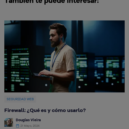
También te puede interesar:
SEGURIDAD WEB
Firewall: ¿Qué es y cómo usarlo?
Q
e
Douglas Vieira
21 Mayo, 2024