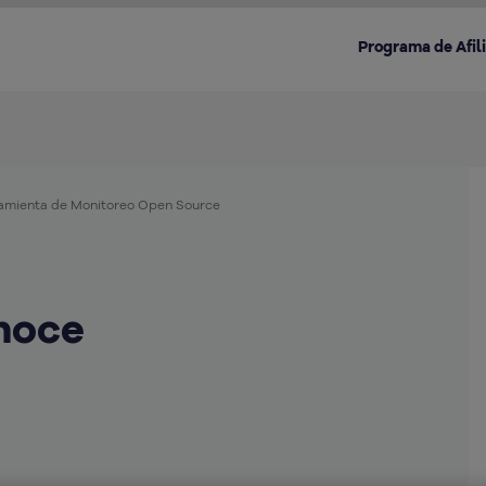
Programa de Afil
ramienta de Monitoreo Open Source
Destacado en la categoría:
noce