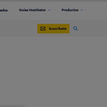
Guias HostGator
Productos
iados
Suscríbete