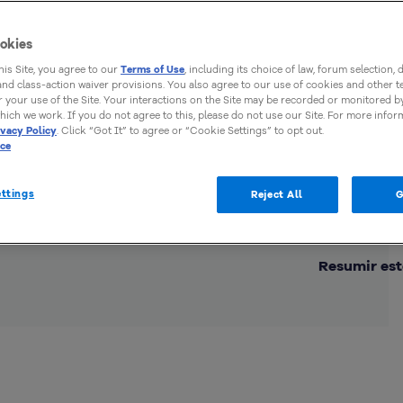
okies
this Site, you agree to our
Terms of Use
, including its choice of law, forum selection, 
 and class-action waiver provisions. You also agree to our use of cookies and other 
 your use of the Site. Your interactions on the Site may be recorded or monitored by
hich we work. If you do not agree to this, please do not use our Site. For more infor
ivacy Policy
. Click “Got It” to agree or “Cookie Settings” to opt out.
ice
ttings
Reject All
G
Comp
Resumir est