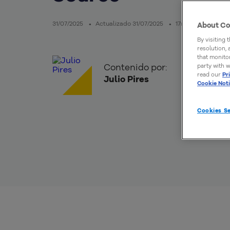
31/07/2025
Actualizado 31/07/2025
17mins de lectura
About Co
By visiting 
resolution,
that monitor
Contenido por:
party with w
read our
Pr
Julio Pires
Cookie Not
Cookies Se