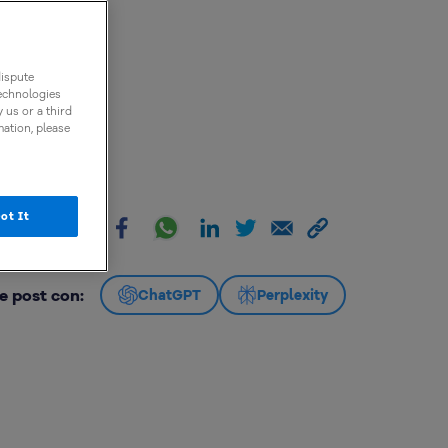
dispute
technologies
 us or a third
mation, please
ot It
artir:
e post con:
ChatGPT
Perplexity