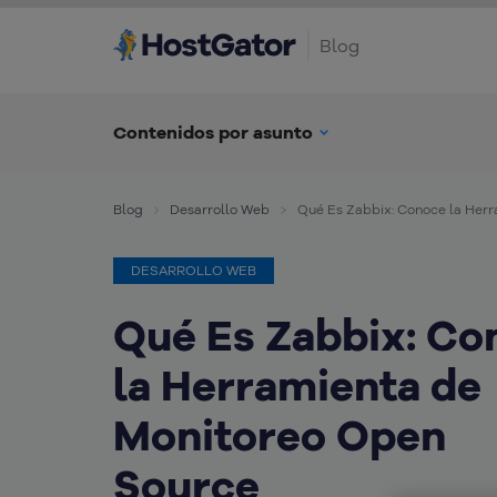
Blog
Contenidos por asunto
Blog
Desarrollo Web
Qué Es Zabbix: Conoce la Her
DESARROLLO WEB
Qué Es Zabbix: Co
la Herramienta de
Monitoreo Open
Source