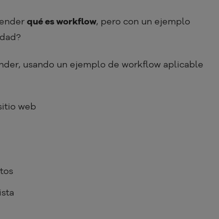
tender
qué es workflow
, pero con un ejemplo
rdad?
nder, usando un ejemplo de workflow aplicable
sitio web
tos
ista