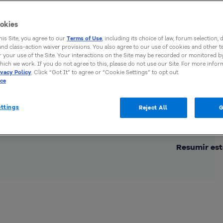
okies
this Site, you agree to our
Terms of Use
, including its choice of law, forum selection, 
 and class-action waiver provisions. You also agree to our use of cookies and other 
 your use of the Site. Your interactions on the Site may be recorded or monitored by
hich we work. If you do not agree to this, please do not use our Site. For more infor
ivacy Policy
. Click “Got It” to agree or “Cookie Settings” to opt out.
ice
ttings
Reject All
G
Comp
Resumir est