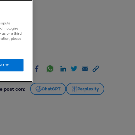
dispute
technologies
 us or a third
mation, please
ot It
artir:
e post con:
ChatGPT
Perplexity