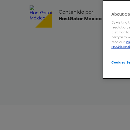
Contenido por:
About Co
HostGator México
By visiting 
resolution,
that monitor
party with w
read our
Pr
Cookie Not
Cookies Se