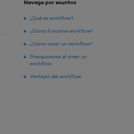
Navega por asuntos
¿Qué es workflow?
¿Cómo funciona workflow?
Administrativo
¿Cómo crear un workflow?
AD HOC
Lista de tareas para cada
Precauciones al crear un
Colaborativo
departamento
workflow
Productivo
Estructurar los procesos
lógicamente
Ventajas del workflow
Transaccional
Utilizar un software de gestión
Optimiza la gestión de tareas
Evaluar resultados e
Fluidez en las tareas
implementar mejoras
Optimiza productos y servicios
Reducir errores
Simplifica la comunicación
interna