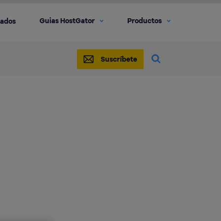
Guias HostGator
Productos
iados
Suscríbete