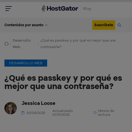
Blog
Suscríbete
Contenidos por asunto
Desarrollo
¿Qué es passkey y por qué es mejor que una
Web
contraseña?
DESARROLLO WEB
¿Qué es passkey y por qué es
mejor que una contraseña?
Jessica Loose
Actualizado
14mins de
30/09/2025
01/10/2025
lectura