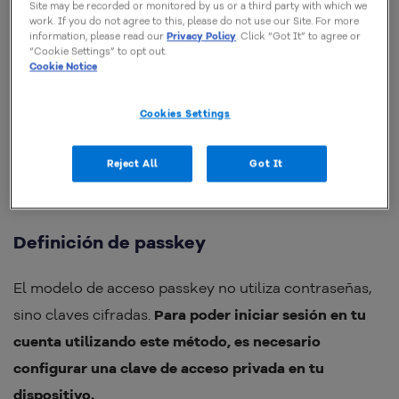
usando claves de acceso cifradas.
Site may be recorded or monitored by us or a third party with which we
work. If you do not agree to this, please do not use our Site. For more
information, please read our
Privacy Policy
. Click “Got It” to agree or
No todos los sistemas y dispositivos son compatibles
“Cookie Settings” to opt out.
Cookie Notice
con este modelo, sin embargo, esto ha cambiado con
el tiempo y, actualmente,
grandes empresas de
Cookies Settings
tecnología, como Google, Meta y Apple, ya ofrecen la
opción de configurar una clave de acceso para sus
Reject All
Got It
usuarios.
Definición de passkey
El modelo de acceso passkey no utiliza contraseñas,
sino claves cifradas.
Para poder iniciar sesión en tu
cuenta utilizando este método, es necesario
configurar una clave de acceso privada en tu
dispositivo.