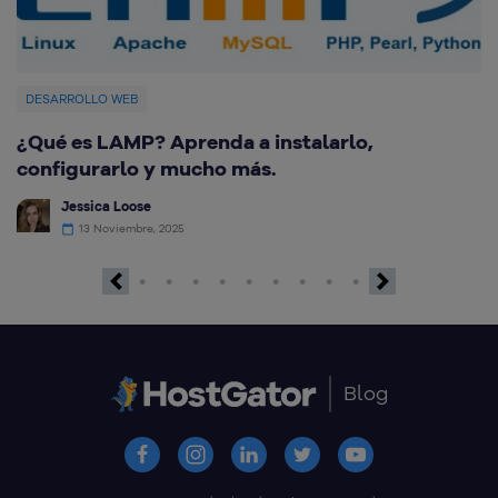
DESARROLLO WEB
¿Qué es LAMP? Aprenda a instalarlo,
C
configurarlo y mucho más.
G
Jessica Loose
13 Noviembre, 2025
Previous
Next
Blog