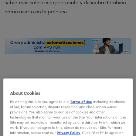
saber más sobre este protocolo y descubre también
cómo usarlo en la práctica.
¿Qué es MCP y por qué es
importante?
About Cookies
By visiting this Site, you agree to our
Terms of Use
, including its choice
of law, forum selection, dispute resolution, and class-action waiver
MCP es el acrónimo de Model Context Protocol, se
provisions. You also agree to our use of cookies and other
trata de un protocolo abierto cuyo objetivo es ser un
technologies that monitor your use of the Site. Your interactions on the
Site may be recorded or monitored by us or a third party with which we
conector universal entre las LLMs y los repositorios
work. If you do not agree to this, please do not use our Site. For more
information, please read our
Privacy Policy
. Click “Got It” to agree or
donde se encuentran las informaciones relevantes