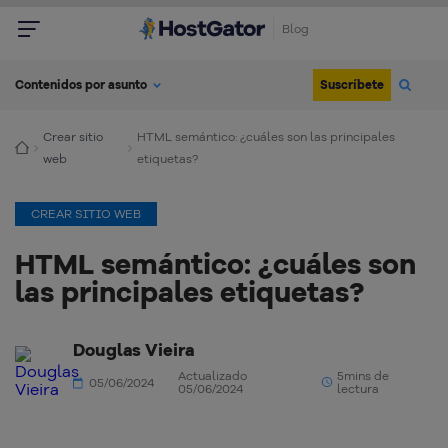
Blog
Suscríbete
Contenidos por asunto
Crear sitio
HTML semántico: ¿cuáles son las principales
web
etiquetas?
CREAR SITIO WEB
HTML semántico: ¿cuáles son
las principales etiquetas?
Douglas Vieira
Actualizado
5mins de
05/06/2024
05/06/2024
lectura