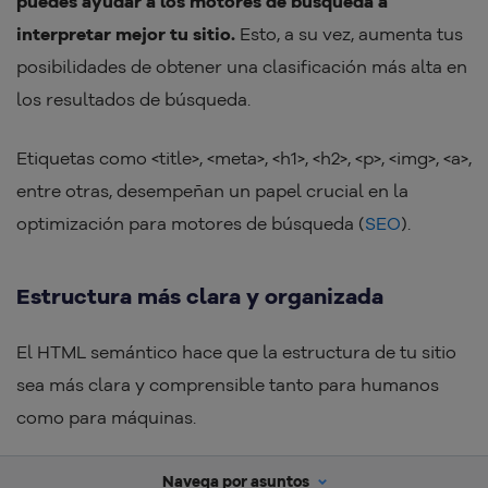
puedes ayudar a los motores de búsqueda a
interpretar mejor tu sitio.
Esto, a su vez, aumenta tus
posibilidades de obtener una clasificación más alta en
los resultados de búsqueda.
Etiquetas como <title>, <meta>, <h1>, <h2>, <p>, <img>, <a>,
entre otras, desempeñan un papel crucial en la
optimización para motores de búsqueda (
SEO
).
Estructura más clara y organizada
El HTML semántico hace que la estructura de tu sitio
sea más clara y comprensible tanto para humanos
como para máquinas.
Al utilizar las etiquetas semánticas adecuadas, puedes
Navega por asuntos