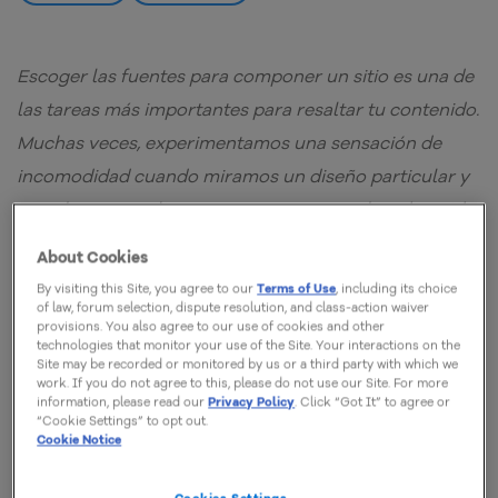
Escoger las fuentes para componer un sitio es una de
las tareas más importantes para resaltar tu contenido.
Muchas veces, experimentamos una sensación de
incomodidad cuando miramos un diseño particular y
no sabemos explicar que causa eso… ¿te has detenido
a pensar que podría ser la fuente utilizada? Aún más
About Cookies
cuando hablamos de los diversos dispositivos […]
By visiting this Site, you agree to our
Terms of Use
, including its choice
of law, forum selection, dispute resolution, and class-action waiver
provisions. You also agree to our use of cookies and other
technologies that monitor your use of the Site. Your interactions on the
Site may be recorded or monitored by us or a third party with which we
work. If you do not agree to this, please do not use our Site. For more
information, please read our
Privacy Policy
. Click “Got It” to agree or
Escoger las fuentes para componer un sitio es
una de
“Cookie Settings” to opt out.
las tareas más importantes para resaltar tu
Cookie Notice
contenido.
Muchas veces, experimentamos una