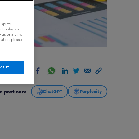
dispute
technologies
 us or a third
mation, please
ot It
artir:
e post con:
ChatGPT
Perplexity