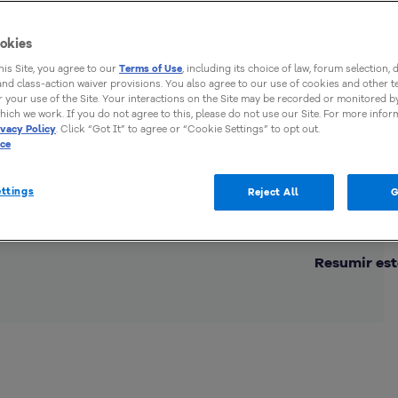
okies
this Site, you agree to our
Terms of Use
, including its choice of law, forum selection, 
 and class-action waiver provisions. You also agree to our use of cookies and other 
 your use of the Site. Your interactions on the Site may be recorded or monitored by
hich we work. If you do not agree to this, please do not use our Site. For more infor
ivacy Policy
. Click “Got It” to agree or “Cookie Settings” to opt out.
ice
ttings
Reject All
G
Comp
Resumir est