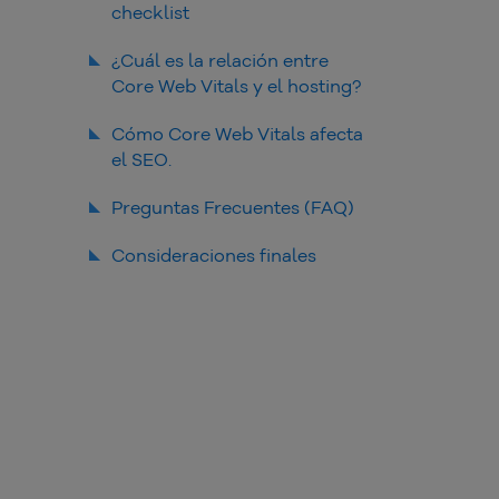
checklist
¿Cuál es la relación entre
Core Web Vitals y el hosting?
Cómo Core Web Vitals afecta
el SEO.
Preguntas Frecuentes (FAQ)
¿Qué es Core Web Vitals?
Consideraciones finales
¿Cuáles son las métricas de
Core Web Vitals?
¿Qué es LCP?
¿Qué es INP?
¿Qué es CLS?
¿Por qué Core Web Vitals es
importante para el SEO?
¿Qué herramientas usar para