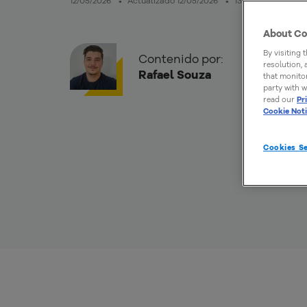
12/05/2026
Actualizado 12/05/2026
13mins de lectura
About Co
By visiting 
Contenido por:
resolution,
Rafael Souza
that monitor
party with w
read our
Pr
Cookie Not
Cookies Se