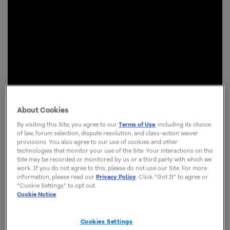
About Cookies
By visiting this Site, you agree to our
Terms of Use
, including its choice
of law, forum selection, dispute resolution, and class-action waiver
provisions. You also agree to our use of cookies and other
technologies that monitor your use of the Site. Your interactions on the
Site may be recorded or monitored by us or a third party with which we
work. If you do not agree to this, please do not use our Site. For more
information, please read our
Privacy Policy
. Click “Got It” to agree or
“Cookie Settings” to opt out.
Cookie Notice
Cookies Settings