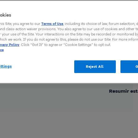
okies
this Site, you agree to our
Terms of Use
, including its choice of law, forum selection, 
 and class-action waiver provisions. You also agree to our use of cookies and other 
 your use of the Site. Your interactions on the Site may be recorded or monitored by
hich we work. If you do not agree to this, please do not use our Site. For more infor
ivacy Policy
. Click “Got It” to agree or “Cookie Settings” to opt out.
ice
ttings
Reject All
G
Comp
Resumir est