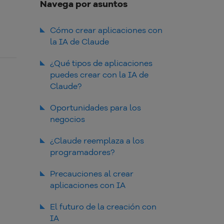
Navega por asuntos
Cómo crear aplicaciones con
la IA de Claude
Accede al sitio web de Claude
¿Qué tipos de aplicaciones
puedes crear con la IA de
Haz clic en la opción “Artifacts”
Claude?
Realiza la configuración básica
de tu proyecto
Oportunidades para los
Escribe tu prompt
negocios
Interactúa y edita tu aplicación
¿Claude reemplaza a los
Publica y comparte tu
aplicación
programadores?
Precauciones al crear
aplicaciones con IA
El futuro de la creación con
IA