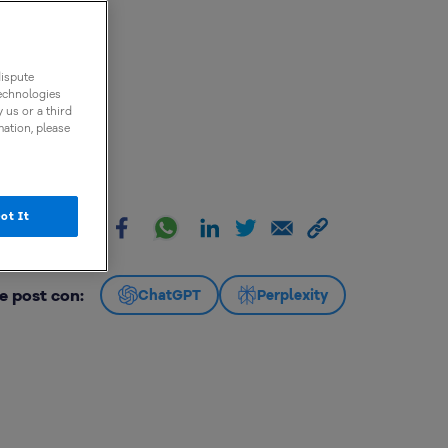
dispute
technologies
 us or a third
mation, please
ot It
artir:
e post con:
ChatGPT
Perplexity