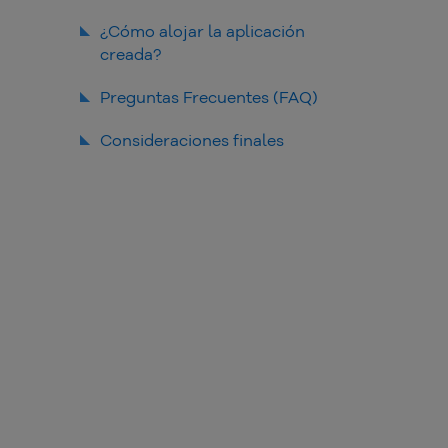
¿Cómo alojar la aplicación
creada?
Preguntas Frecuentes (FAQ)
¿Cómo crear aplicaciones con
Consideraciones finales
la IA de Claude?