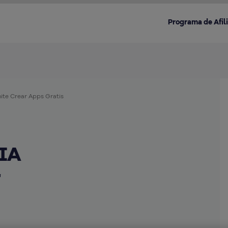
Programa de Afil
ite Crear Apps Gratis
Destacado en la categoría:
 IA
r