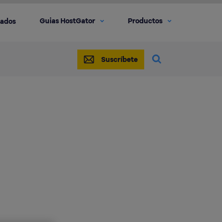
Guias HostGator
Productos
iados
Suscríbete