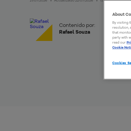
21/07/2026
Actualizado 22/07/2026
13mins de lectura
About Co
By visiting 
Contenido por:
resolution,
Rafael Souza
that monitor
party with w
read our
Pr
Cookie Not
Cookies Se