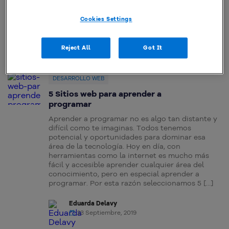
tipos de sitios web. Olvídate de los años 90 y sus
páginas web, […]
Cookies Settings
Eduarda Delavy
18 Diciembre, 2019
Reject All
Got It
DESARROLLO WEB
5 Sitios web para aprender a
programar
Aprender a programar no es algo tan distante y
difícil como te imaginas. Todos tenemos
potencial y oportunidades para dominar esa
área de la tecnología. Hoy en día, con
herramientas como la internet es mucho más
fácil y accesible aprender cualquier área del
conocimiento, pero en especial aprender a
programar. Por esta razón seleccionamos 5 […]
Eduarda Delavy
23 Septiembre, 2019